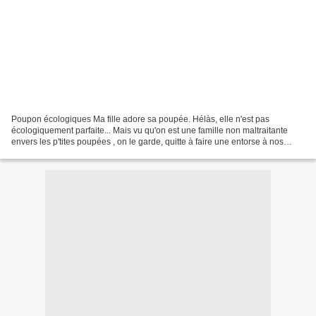
Poupon écologiques Ma fille adore sa poupée. Hélàs, elle n'est pas
écologiquement parfaite... Mais vu qu'on est une famille non maltraitante
envers les p'tites poupées , on le garde, quitte à faire une entorse à nos
souhaits de jouets écologiques. En...