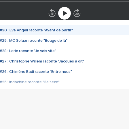
#30 : Eve Angeli raconte "Avant de partir"
#29 : MC Solaar raconte "Bouge de là"
28 : Lorie raconte "Je vais vite"
#27 : Christophe Willem raconte "Jacques a dit"
#26 : Chimène Badi raconte "Entre nous"
#25 : Indochine raconte "3e sexe"
#24 : Zaho raconte "C'est chelou"
#23 : Patrick Bruel raconte "Au café des délices"
#22 : Kyo raconte "Le chemin"
#21 : Nolwenn Leroy raconte "Cassé"