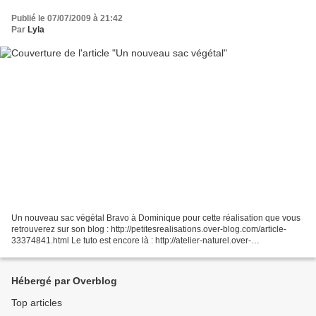
Publié le 07/07/2009 à 21:42
Par
Lyla
Un nouveau sac végétal Bravo à Dominique pour cette réalisation que vous
retrouverez sur son blog : http://petitesrealisations.over-blog.com/article-
33374841.html Le tuto est encore là : http://atelier-naturel.over-
blog.com/article-3154929.html Et la...
Hébergé par Overblog
Top articles