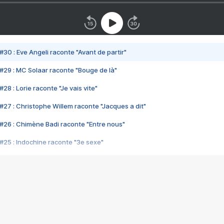
#30 : Eve Angeli raconte "Avant de partir"
#29 : MC Solaar raconte "Bouge de là"
28 : Lorie raconte "Je vais vite"
#27 : Christophe Willem raconte "Jacques a dit"
#26 : Chimène Badi raconte "Entre nous"
#25 : Indochine raconte "3e sexe"
#24 : Zaho raconte "C'est chelou"
#23 : Patrick Bruel raconte "Au café des délices"
#22 : Kyo raconte "Le chemin"
#21 : Nolwenn Leroy raconte "Cassé"