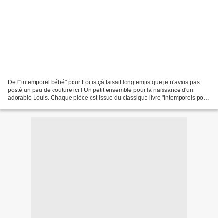
De l'"intemporel bébé" pour Louis çà faisait longtemps que je n'avais pas
posté un peu de couture ici ! Un petit ensemble pour la naissance d'un
adorable Louis. Chaque pièce est issue du classique livre "Intemporels pour
bébé", des valeurs sûres. Un tissu...