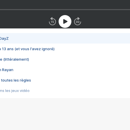
 DayZ
 a 13 ans (et vous l'avez ignoré)
e (littéralement)
im Rayan
 toutes les règles
s les jeux vidéo
us choquant de Rockstar ? - Le scandale BULLY
e plus moche de Steam
du RÊVE tourne au CAUCHEMAR