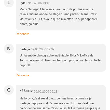
L
Lyla
09/06/2006 13:46
Merci Nadège ! Je faisais beaucoup de photos avant, et
j'avais fait une année de stage quand j'avais 16 ans...c'est
vieux tout çà... Et j'avoue qu'on m'a offert un super appareil
photo, çà aide
Répondre
N
nadege
09/06/2006 12:39
Un talent de photographe indéniable !!!<br /> L'office de
Tourisme aurait dû t'embaucher pour promouvoir leur si belle
région!!!
Répondre
C
cÃÂ©cile
09/06/2006 09:13
Hello Lyla,c'est trés drôle… comme tu es Lyonnaise je
partage déjà pas mal d'adresses avec toi mais c'est une
coïncidence amusante d'avoir aussi fait le même périple que