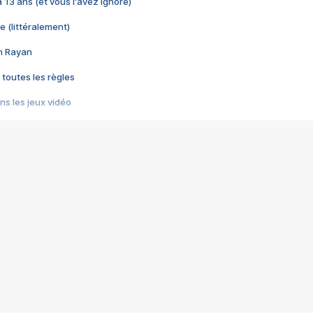
 a 13 ans (et vous l'avez ignoré)
e (littéralement)
im Rayan
 toutes les règles
s les jeux vidéo
us choquant de Rockstar ? - Le scandale BULLY
e plus moche de Steam
du RÊVE tourne au CAUCHEMAR
pendant 8 heures
it… à tort
umiliés par un jeu vidéo
ire - Final Fantasy 8
ti un empire - Age of Empires