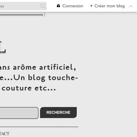
Connexion
+
Créer mon blog
L
ns arôme artificiel,
ée...Un blog touche-
 couture etc...
TACT