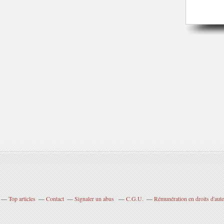
Top articles
Contact
Signaler un abus
C.G.U.
Rémunération en droits d'aute