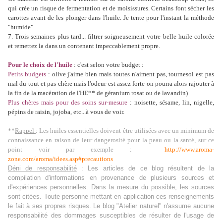
qui crée un risque de fermentation et de moisissures. Certains font sécher les
carottes avant de les plonger dans l'huile. Je tente pour l'instant la méthode
"humide".
7. Trois semaines plus tard... filtrer soigneusement votre belle huile colorée
et remettez la dans un contenant impeccablement propre.
Pour le choix de l'huile
: c'est selon votre budget :
Petits budgets
: olive j'aime bien mais toutes n'aiment pas, tournesol est pas
mal du tout et pas chère mais l'odeur est assez forte on pourra alors rajouter à
la fin de la macération de l'HE** de géranium rosat ou de lavandin)
Plus chères mais pour des soins sur-mesure
: noisette, sésame, lin, nigelle,
pépins de raisin, jojoba, etc...à vous de voir.
**
Rappel
: Les huiles essentielles doivent être utilisées avec un minimum de
connaissance en raison de leur dangerosité pour la peau ou la santé, sur ce
point voir par exemple :
http://www.aroma-
zone.com/aroma/idees.asp#precautions
Déni de responsabilité
: Les articles de ce blog résultent de la
compilation d'informations en provenance de plusieurs sources et
d'expériences personnelles. Dans la mesure du possible, les sources
sont citées. Toute personne mettant en application ces renseignements
le fait à ses propres risques. Le blog "Atelier naturel" n'assume aucune
responsabilité des dommages susceptibles de résulter de l'usage de