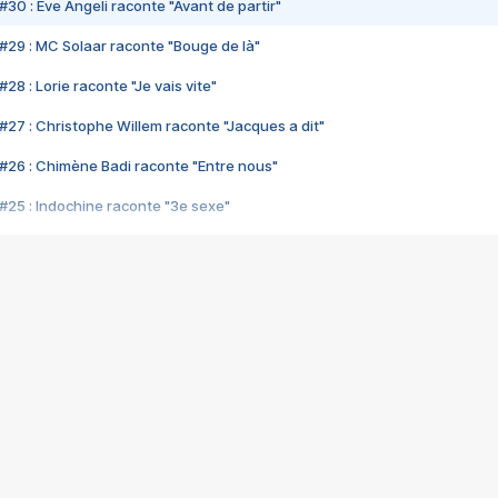
#30 : Eve Angeli raconte "Avant de partir"
#29 : MC Solaar raconte "Bouge de là"
28 : Lorie raconte "Je vais vite"
#27 : Christophe Willem raconte "Jacques a dit"
#26 : Chimène Badi raconte "Entre nous"
#25 : Indochine raconte "3e sexe"
#24 : Zaho raconte "C'est chelou"
#23 : Patrick Bruel raconte "Au café des délices"
#22 : Kyo raconte "Le chemin"
#21 : Nolwenn Leroy raconte "Cassé"
#20 : Patrick Hernandez raconte "Born to be alive"
#19 : Lorie raconte "Près de moi"
#18 : Michael Jones raconte "A nos actes manqués" (avec Jean-Jacque