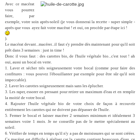
Avec ce macérat
vous pourrez
faire, par
exemple, votre soin après-soleil (je vous donnerai la recette - super simple -
après que
vous
ayez fait votre macé
rat !
et oui, on procède par étape ici !
).
Le macérat devant...macérer...il faut s'y prendre dès maintenant pour qu'il soit
prêt dans 3 semaines : just in time !
Donc il vous faut : des carottes bio, de l'huile végétale bio...c'est tout ! ah
oui, aussi un bocal en verre.
1. Laver et sécher très soigneusement votre bocal (comme pour faire des
confitures : vous pouvez l'ébouillanter par exemple pour être sûr qu'il soit
impeccable).
2. Laver les carottes soigneusement mais sans les éplucher.
3. Les raper, essorer en pressant pour retirer un maximum d'eau et en remplir
la moitié de votre bocal.
4. Rajouter l'huile végétale bio de votre choix de façon à recouvrir
entièrement les carottes qui ne doivent pas dépasser de l'huile.
5. Fermer le bocal et laisser macérer 2 semaines minimum et idéalement 3
semaines voire 1 mois. Je ne conseille pas de le mettre spécialement au
soleil.
6. Vérifier de temps en temps qu'il n'y a pas de moisissures qui se sont créées.
Ce macérat est difficile à réaliser car la carotte contient beaucoup d'eau, ce