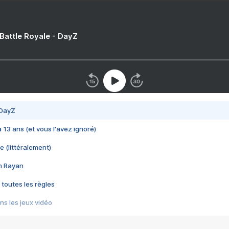
 Battle Royale - DayZ
 DayZ
 a 13 ans (et vous l'avez ignoré)
e (littéralement)
im Rayan
 toutes les règles
s les jeux vidéo
us choquant de Rockstar ? - Le scandale BULLY