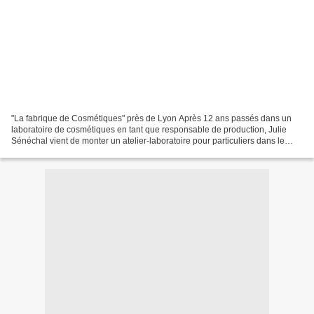
"La fabrique de Cosmétiques" près de Lyon Après 12 ans passés dans un
laboratoire de cosmétiques en tant que responsable de production, Julie
Sénéchal vient de monter un atelier-laboratoire pour particuliers dans le
Rhône (à environ 20 km de Lyon à Orliénas)....