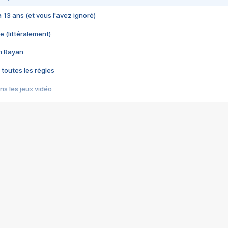
 a 13 ans (et vous l'avez ignoré)
e (littéralement)
im Rayan
 toutes les règles
s les jeux vidéo
us choquant de Rockstar ? - Le scandale BULLY
e plus moche de Steam
du RÊVE tourne au CAUCHEMAR
pendant 8 heures
it… à tort
umiliés par un jeu vidéo
ire - Final Fantasy 8