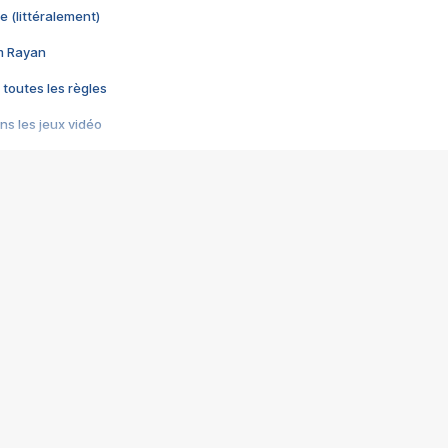
e (littéralement)
im Rayan
 toutes les règles
s les jeux vidéo
us choquant de Rockstar ? - Le scandale BULLY
e plus moche de Steam
du RÊVE tourne au CAUCHEMAR
pendant 8 heures
it… à tort
umiliés par un jeu vidéo
ire - Final Fantasy 8
ti un empire - Age of Empires