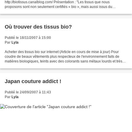
http://biotissus.canalblog.com/ Présentation : "Les tissus que nous
proposons sont non seulement certifiés « bio », mais aussi issus du
commerce équitable. L’origine, la certification bio et le caractère...
Où trouver des tissus bio?
Publié le 18/11/2007 à 15:00
Par
Lyla
Acheter des tissus bio sur internet (Article en cours de mise à jour) Pour
coudre de beaux vêtements plus respecteux de l'environnement faits de
matières biologiques, teints avec des colorants sans métaux lourds et très
souvent issus du commerce équitable...
Japan couture addict !
Publié le 24/09/2007 à 11:43
Par
Lyla