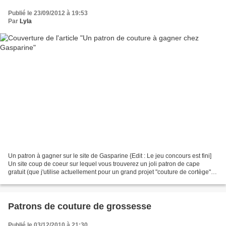
Publié le 23/09/2012 à 19:53
Par
Lyla
Un patron à gagner sur le site de Gasparine {Edit : Le jeu concours est fini]
Un site coup de coeur sur lequel vous trouverez un joli patron de cape
gratuit (que j'utilise actuellement pour un grand projet "couture de cortège" !)
et pleins d'autres jolies...
Patrons de couture de grossesse
Publié le 03/12/2010 à 21:30