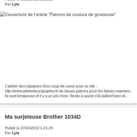
Par
Lyla
L'atelier des cigognes Gros coup de coeur pour ce site :
http://www.atelierdescigognes.fr/ de beaux patrons pour les futures mamans.
Ils sont tendances et il y a un joli choix. Reste à savoir s'ils taillent bien et
tombent bien. Pour çà, il y a le blog...
Ma surjeteuse Brother 1034D
Publié le 27/04/2010 à 21:25
Par
Lyla