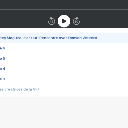
bey Maguire, c'est lui ! Rencontre avec Damien Witecka
e 6
e 5
e 4
e 3
s créatrices de la VF !
e 2
e 1
e Mektoub My Love arrive enfin ! Rencontre avec Shaïn Boumedine et Sal