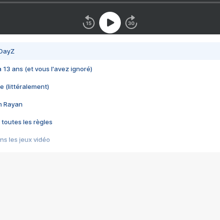
 DayZ
 a 13 ans (et vous l'avez ignoré)
e (littéralement)
im Rayan
 toutes les règles
s les jeux vidéo
us choquant de Rockstar ? - Le scandale BULLY
e plus moche de Steam
du RÊVE tourne au CAUCHEMAR
pendant 8 heures