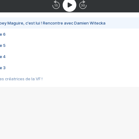
bey Maguire, c'est lui ! Rencontre avec Damien Witecka
e 6
e 5
e 4
e 3
s créatrices de la VF !
e 2
e 1
e Mektoub My Love arrive enfin ! Rencontre avec Shaïn Boumedine et Sal
i : après Toni en famille
elle réalise le bouleversant Dites lui que je l'aime