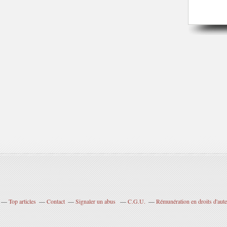
Top articles
Contact
Signaler un abus
C.G.U.
Rémunération en droits d'aute