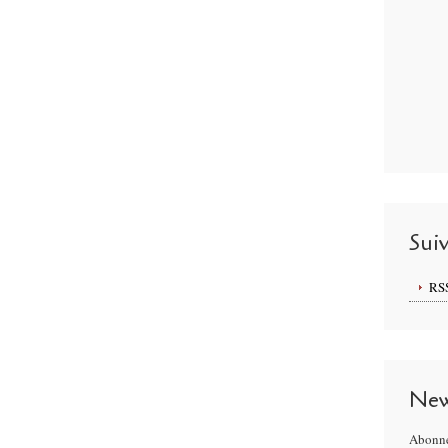
Sui
RS
New
Abonne