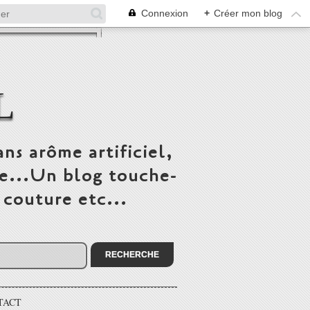
Connexion
+
Créer mon blog
L
ns arôme artificiel,
ée...Un blog touche-
 couture etc...
TACT