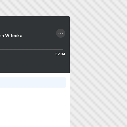
ien Witecka
-52:04