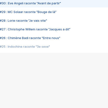
#30 : Eve Angeli raconte "Avant de partir"
#29 : MC Solaar raconte "Bouge de là"
28 : Lorie raconte "Je vais vite"
#27 : Christophe Willem raconte "Jacques a dit"
#26 : Chimène Badi raconte "Entre nous"
#25 : Indochine raconte "3e sexe"
#24 : Zaho raconte "C'est chelou"
#23 : Patrick Bruel raconte "Au café des délices"
#22 : Kyo raconte "Le chemin"
#21 : Nolwenn Leroy raconte "Cassé"
#20 : Patrick Hernandez raconte "Born to be alive"
#19 : Lorie raconte "Près de moi"
#18 : Michael Jones raconte "A nos actes manqués" (avec Jean-Jacque