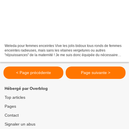
Weleda pour femmes enceintes Vive les jolis bidoux tous ronds de femmes
enceintes radieuses, mais sans les vilaines vergetures ou autres
"réjouissances" de la maternité ! Je me suis donc équipée du nécessaire
pour tenter d'éviter, notamment, l'horreur...
< Page précédente
Page suivante >
Hébergé par Overblog
Top articles
Pages
Contact
Signaler un abus