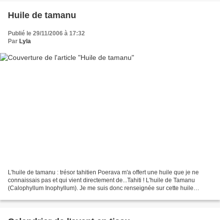
Huile de tamanu
Publié le 29/11/2006 à 17:32
Par
Lyla
L'huile de tamanu : trésor tahitien Poerava m'a offert une huile que je ne
connaissais pas et qui vient directement de...Tahiti ! L'huile de Tamanu
(Calophyllum Inophyllum). Je me suis donc renseignée sur cette huile
exotique au parfum puissant et à la...