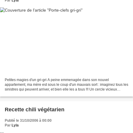
Par
Lyla
Petites magies d'un gri-gri A peine emmenagée dans son nouvel
appartement, ma mère est sous le coup d'un mauvais sort : imaginez tous les
sinistres qui peuvent arriver, et bien elle les a tous !!! Un cercle vicieux
infernal, la loi des séries... Je me...
Recette chili végétarien
Publié le 31/10/2006 à 00:00
Par
Lyla