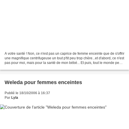
A votre santé ! Non, ce n'est pas un caprice de femme enceinte que de s'offrir
une magnifique centrifugeuse un tout p'tit peu trop chère...et d'abord, ce n'est
pas pour moi, mais pour la santé de mon bébé... Et puis, tout le monde peut
en profiter : toute...
Weleda pour femmes enceintes
Publié le 18/10/2006 à 16:37
Par
Lyla