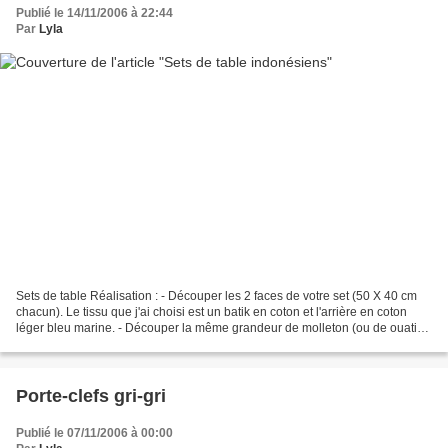
Publié le 14/11/2006 à 22:44
Par
Lyla
Sets de table Réalisation : - Découper les 2 faces de votre set (50 X 40 cm
chacun). Le tissu que j'ai choisi est un batik en coton et l'arrière en coton
léger bleu marine. - Découper la même grandeur de molleton (ou de ouatine
comme moi = je l'ai amincie...
Porte-clefs gri-gri
Publié le 07/11/2006 à 00:00